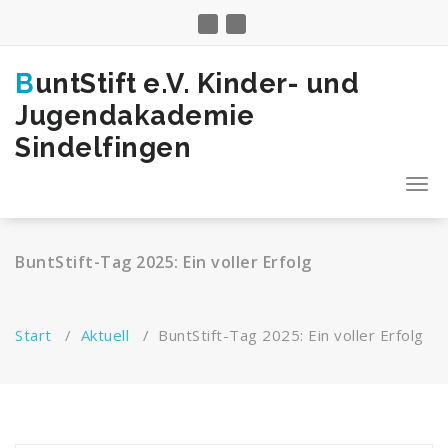
Zum
Inhalt
springen
BuntStift e.V. Kinder- und
Jugendakademie
Sindelfingen
Togg
navi
BuntStift-Tag 2025: Ein voller Erfolg
Start
/
Aktuell
/
BuntStift-Tag 2025: Ein voller Erfolg