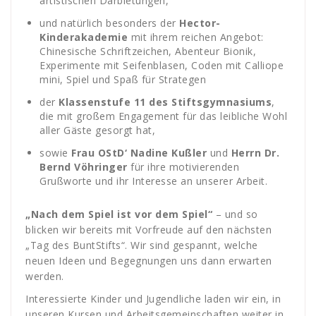
artistischen Darbietungen,
und natürlich besonders der
Hector-
Kinderakademie
mit ihrem reichen Angebot:
Chinesische Schriftzeichen, Abenteur Bionik,
Experimente mit Seifenblasen, Coden mit Calliope
mini, Spiel und Spaß für Strategen
der
Klassenstufe 11 des Stiftsgymnasiums
,
die mit großem Engagement für das leibliche Wohl
aller Gäste gesorgt hat,
sowie
Frau OStD‘ Nadine Kußler
und
Herrn Dr.
Bernd Vöhringer
für ihre motivierenden
Grußworte und ihr Interesse an unserer Arbeit.
„Nach dem Spiel ist vor dem Spiel“
– und so
blicken wir bereits mit Vorfreude auf den nächsten
„Tag des BuntStifts“. Wir sind gespannt, welche
neuen Ideen und Begegnungen uns dann erwarten
werden.
Interessierte Kinder und Jugendliche laden wir ein, in
unseren Kursen und Arbeitsgemeinschaften weiter in