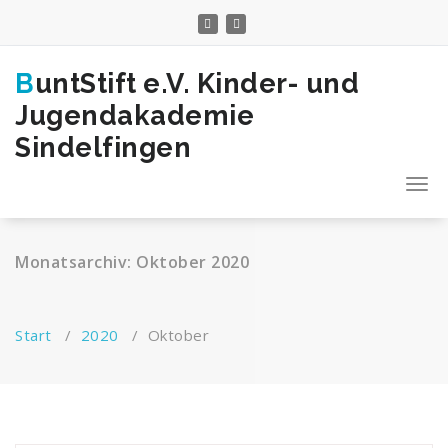
Zum
Inhalt
springen
BuntStift e.V. Kinder- und
Jugendakademie
Sindelfingen
Togg
navi
Monatsarchiv: Oktober 2020
Start
/
2020
/
Oktober