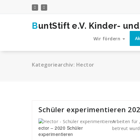
Zum
Inhalt
springen
BuntStift e.V. Kinder- 
Ak
Wir fördern
Kategoriearchiv: Hector
Schüler experimentieren 20
Arbeiten für
ector – 2020 Schüler
betreut wur
experimentieren