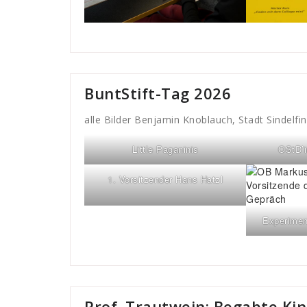
BuntStift-Tag 2026
alle Bilder Benjamin Knoblauch, Stadt Sindelfi
Little Paganinis
OStD’i
1. Vorsitzender Hans Hatzl
Experimen
Prof. Trautwein: Begabte Kin