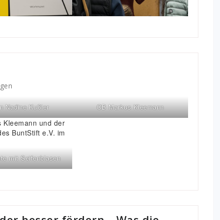
ngen
n Nadine Kußler
OB Markus Kleemann
te mit Seifenblasen
der besser fördern – Was die